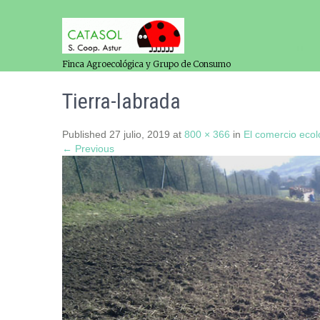
Finca Agroecológica y Grupo de Consumo
Tierra-labrada
Published
27 julio, 2019
at
800 × 366
in
El comercio ecol
← Previous