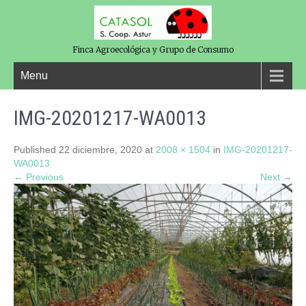
Finca Agroecológica y Grupo de Consumo
Menu
IMG-20201217-WA0013
Published
22 diciembre, 2020
at
2008 × 1504
in
IMG-20201217-
WA0013
← Previous
Next →