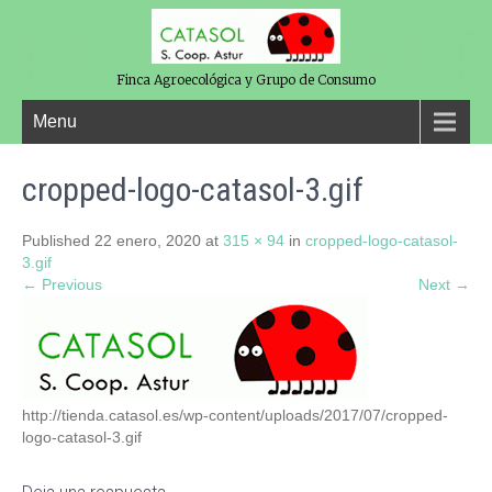
Finca Agroecológica y Grupo de Consumo
Menu
cropped-logo-catasol-3.gif
Published
22 enero, 2020
at
315 × 94
in
cropped-logo-catasol-
3.gif
← Previous
Next →
http://tienda.catasol.es/wp-content/uploads/2017/07/cropped-
logo-catasol-3.gif